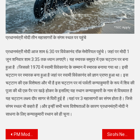
प्रधानमंत्री मोदी तीन महासागरों के संगम स्थल पर पहुंचे
प्रधानमंत्री मोदी आज शाम 6:30 पर विवेकानंद रॉक मेमोरियल पहुंचे। जहां पर मोदी 1
जुन शनिवार शाम 3:35 तक ध्यान लगाएंगे। यह स्मारक समुद्र में एक चट्टान पर बना
हुआ है ।जिसको 1970 में स्वामी विवेकानंद के सम्मान में स्मारक बनाया गया था। इसी
चट्टान पर स्मारक बना हुआ है जहां पर स्वामी विवेकानंद को ज्ञान प्राप्त हुआ था। इस
चट्टान की एक विशेषता और भी है इस चट्टान पर मां पार्वती कन्याकुमारी के रूप में शिव की
पूजा की थी एक पैर पर खड़े होकर के इसलिए यह स्थान कन्याकुमारी के नाम से विख्यात है‌
यह चट्टान लक्ष्य दीप सागर से घिरी हुई है ।यहां पर 3 महासागरों का संगम होता है। जिसे
संगम स्थल भी कहते हैं ।और इन्हीं सभी भव्य विशेषताओं के कारण प्रधानमंत्री मोदी ने
साधना के लिए कन्याकुमारी स्थान को ही चुना।
Post
PM Modi’s Interview to Open Magazine
Sirohi News: टायर फटने से बेकाबू होकर पलटी स्कॉर्पियो, भुजेला गांव के समीप हादसा, एक व्यक्ति की मौत, 3 घायल