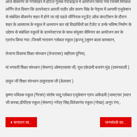
आज बीकानेर के गंगाशाहर में होटल गुलाब पैराडाइज में आयोजन किया गया जिसमें मिरेकल
लर्निंग तेज दिमाग कि डायरेक्टर आरती राठौर और करण सिंह के नेतृत्व में आगामी एजुकेशन
से संबंधित बीकानेर शहर में होने जा रहे पहले जीनियस स्टूडेंट ऑफ कंपटीशन के दौरान
शहर के आसपास के स्कूल में अध्ययन कर रहे विद्यार्थियों का टैलेंट व उन्के भविष्य निर्माण के
उद्देश्य से संबंधित स्कूलों के डायरेक्टरस के साथ संयुक्त सेमिनार का आयोजन कर के
प्रारंभ किया गया।जिसमें नारायण ग्लोबल स्कूल (झज्जू )सुमन बाला कासवान,
तेजाना विकास शिक्षा संस्थान (तेजरासर) सहीराम पूनिया,
मां भगवती शिक्षा संस्थान (सेरूणा) ओमप्रकाश जी, यूथ एकेडमी बजरंग मुंड (वामनवाली )
ठाकुर जी शिक्षा संस्थान ठाकुरदास जी (बेलासर )
कृष्णा पब्लिक स्कूल (गैरसर) संतोष भादू,ग्लोबल एजुकेशन ग्रुप अकैडमी (भामटसर )मदन
जी कस्बा,डीपीएस स्कूल (सेरूणा) नरेंद्र सिंह,विवेकानंद स्कूल (नोखा) अनूप रंगा.,
Post
सनातन सार सहस्त्र धार पुस्तक का हुआ विमोचन
जनसंपर्क कार्यालय को कम्प्यूटर, एसी, प्रिंटर भेंट किए* *छोटी काशी बीकानेर भामाशाहों की नगरी विधायक श्री व्यास
navigation