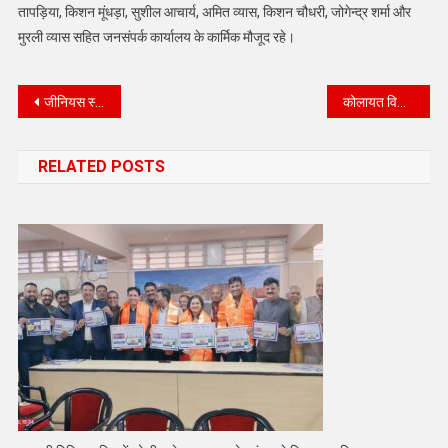
तापड़िया, किशन मूंधड़ा, सुशील आचार्य, अमित व्यास, किशन चौधरी, जोगेन्द्र शर्मा और
मुरली व्यास सहित जनसंपर्क कार्यालय के कार्मिक मौजूद रहे।
Post
जीनियस स्टूडेंट ऑफ कंपटीशन जिला स्तरीय छात्रवृत्ति प्रतियोगिता का आगाज।
कोलायत विधायक कि प्रेरणा से पूर्व उपमहापौर ने 485 विद्यार्थियों को शैक्षणिक सामग्री वितरित की
navigation
RELATED POSTS