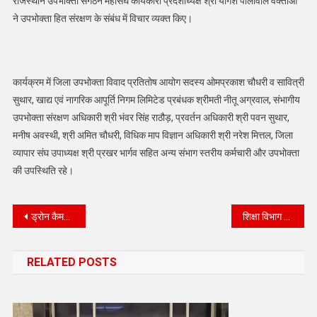
राजस्थान उपभोक्ता संगठन महासंघ कार्यकारी प्रदेशाध्यक्ष श्री योगेश पालीवाल वक्ताओं
ने उपभोक्ता हित संरक्षण के संबंध में विचार व्यक्त किए।
कार्यक्रम में जिला उपभोक्ता विवाद प्रतितोष आयोग सदस्य ओमप्रकाश चौधरी व सावित्री
सुथार, खाद्य एवं नागरिक आपूर्ति निगम लिमिटेड प्रबंधक श्रीमती नीतू अग्रवाल,‌ संभागीय
उपभोक्ता संरक्षण अधिकारी श्री भंवर सिंह राठौड़, प्रवर्तन अधिकारी श्री पवन सुथार,
मनीष अवस्थी, श्री अमित चौधरी, विधिक माप विज्ञान अधिकारी श्री नरेश मित्तल, जिला
व्यापार संघ उपाध्यक्ष श्री प्रखर भार्गव सहित अन्य संभाग स्तरीय कर्मचारी और उपभोक्ता
की उपस्थिति रहे।
Post
ड्रोन कैमरा, हॉट एयर बैलून, यूएवी उड़ाने पर रहेगी रोक*
शिक्षा विभाग द्वारा नेत्र परीक्षण शिविर, विद्यार्थियों व ड्राइवरों को मिलेंगे नि:शुल्क चश्मे
navigation
RELATED POSTS