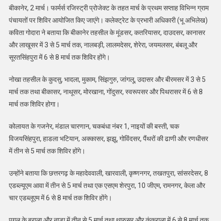
बीकानेर, 2 मार्च। फार्मर्स रजिस्ट्री प्रोजेक्ट के तहत मार्च के प्रथम सप्ताह विभिन्न ग्राम
पंचायतों पर शिविर आयोजित किए जाएंगे। कलेक्ट्रेट के प्रभारी अधिकारी (भू अभिलेख)
कविता गोदारा ने बताया कि बीकानेर तहसील के मूंडसर, कतरियासर, दाउदसर, कानासर
और लाखूसर में 3 से 5 मार्च तक, नालबड़ी, लालमदेसर, शेरेरा, जयमलसर, बंबलू और
सूरतसिंहपुरा में 6 से 8 मार्च तक शिविर होंगे।
नोखा तहसील के कुदसु, भादला, मुकाम, सिंझगुरु, जांगलू, उदासर और बीरमसर में 3 से 5
मार्च तक तथा बीकासर, नाथूसर, मोरखाना, गोंदुसर, स्वरूपसर और पिथरासर में 6 से 8
मार्च तक शिविर होगा।
कोलायत के गजनेर, मंडाल चारणान, चकबंधा नंबर 1, नाइयों की बस्ती, चक
विजयसिंहपुरा, हाडला भटियान, अक्कासर, झझू, गोविंदसर, पैंथरों की ढाणी और रणधीसर
में तीन से 5 मार्च तक शिविर होंगे।
उन्होंने बताया कि छत्तरगढ़ के महादेववाली, खारवाली, कृष्णनगर, तखतपुरा, सांसरदेसर, 8
एडब्ल्यूएम आवा में तीन से 5 मार्च तथा एक एसएम शेरपुरा, 10 जीएम, रामनगर, केला और
चार एडब्लूएम में 6 से 8 मार्च तक शिविर होंगे।
पूगल के बराला और नाडा में तीन से 5 मार्च तथा थारुसर और कंकराला में 6 से 8 मार्च तक