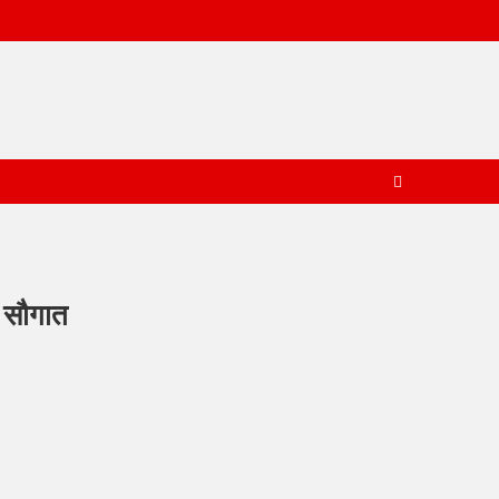
ो सौगात