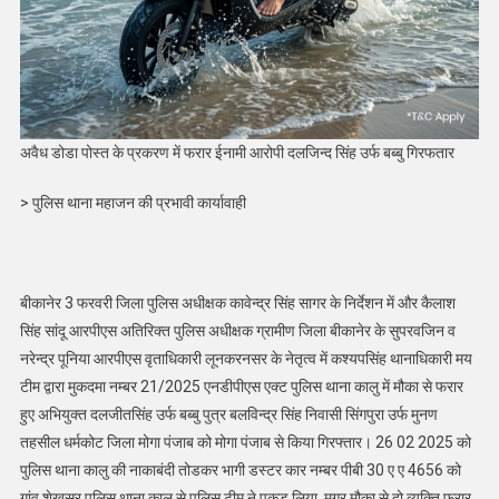
अवैध डोडा पोस्त के प्रकरण में फरार ईनामी आरोपी दलजिन्द सिंह उर्फ बब्बु गिरफतार
> पुलिस थाना महाजन की प्रभावी कार्यावाही
बीकानेर 3 फरवरी जिला पुलिस अधीक्षक कावेन्द्र सिंह सागर के निर्देशन में और कैलाश
सिंह सांदू आरपीएस अतिरिक्त पुलिस अधीक्षक ग्रामीण जिला बीकानेर के सुपरवजिन व
नरेन्द्र पूनिया आरपीएस वृताधिकारी लूनकरनसर के नेतृत्व में कश्यपसिंह थानाधिकारी मय
टीम द्वारा मुकदमा नम्बर 21/2025 एनडीपीएस एक्ट पुलिस थाना कालु में मौका से फरार
हुए अभियुक्त दलजीतसिंह उर्फ बब्बु पुत्र बलविन्द्र सिंह निवासी सिंगपुरा उर्फ मुनण
तहसील धर्मकोट जिला मोगा पंजाब को मोगा पंजाब से किया गिरफ्तार। 26 02 2025 को
पुलिस थाना कालु की नाकाबंदी तोडकर भागी डस्टर कार नम्बर पीबी 30 ए ए 4656 को
गांव शेखसर पुलिस थाना कालु से पुलिस टीम ने पकड लिया, मगर मौका से दो व्यक्ति फरार