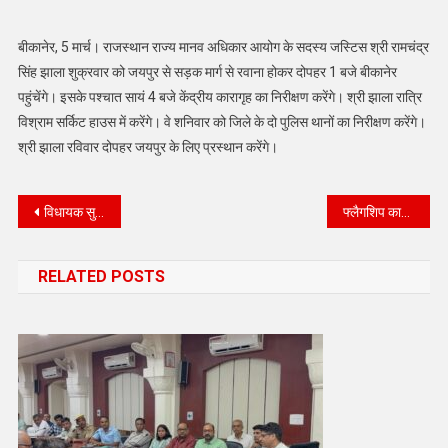
बीकानेर, 5 मार्च। राजस्थान राज्य मानव अधिकार आयोग के सदस्य जस्टिस श्री रामचंद्र
सिंह झाला शुक्रवार को जयपुर से सड़क मार्ग से रवाना होकर दोपहर 1 बजे बीकानेर
पहुंचेंगे। इसके पश्चात सायं 4 बजे केंद्रीय कारागृह का निरीक्षण करेंगे। श्री झाला रात्रि
विश्राम सर्किट हाउस में करेंगे। वे शनिवार को जिले के दो पुलिस थानों का निरीक्षण करेंगे।
श्री झाला रविवार दोपहर जयपुर के लिए प्रस्थान करेंगे।
Post
विधायक सुश्री सिद्धि कुमारी और जिला कलेक्टर ने राजसखी बीकाणा मेला 2025” का उद्घाटन किया
फ्लैगशिप कार्यक्रम ‘शुद्ध आहारहैमिलावट पर वार’ के तहत स्वास्थ्य विभाग द्वारा निरीक्षण
navigation
RELATED POSTS