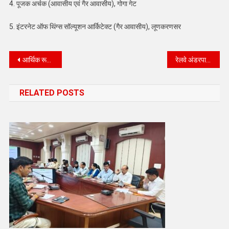
4. पूजक अर्चक (आवासीय एवं गैर आवासीय), गोगा गेट
5. इंटरनेट ऑफ थिंग्स सॉल्यूशन आर्किटेक्ट (गैर आवासीय), लूणकरणसर
Post
आर्थिक रूप से कमजोर वर्ग को स्वरोजगार के लिए ऋण के लिए आवेदन आमंत्रित
रेलवे अंडरपास में जलभराव को रोकने के लिए रेलवे ने की विशेष व्यवस्था
navigation
RELATED POSTS